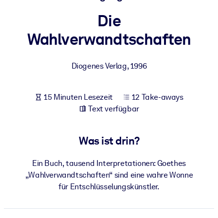
Gesundheit & Wohlbefinden
Die
Bauen Sie eine gesunde und resiliente Belegschaft auf.
Wahlverwandtschaften
NACH SYSTEM
Diogenes Verlag
,
1996
Für LMS/LXP
Integrieren Sie kompaktes, verifiziertes Wissen in Ihr LMS/LXP für
bessere Lernergebnisse.
15 Minuten Lesezeit
12 Take-aways
Text verfügbar
Für Unternehmensbibliotheken
Bereichern Sie Ihre Unternehmensbibliothek mit
Was ist drin?
vertrauenswürdigem, praxisnahem Business-Wissen.
Für KI-Systeme
Ein Buch, tausend Interpretationen: Goethes
Nutzen Sie verlässliches, strukturiertes Wissen, um die Ergebnisse
„Wahlverwandtschaften“ sind eine wahre Wonne
Ihrer KI-Systeme zu optimieren.
für Entschlüsselungskünstler.