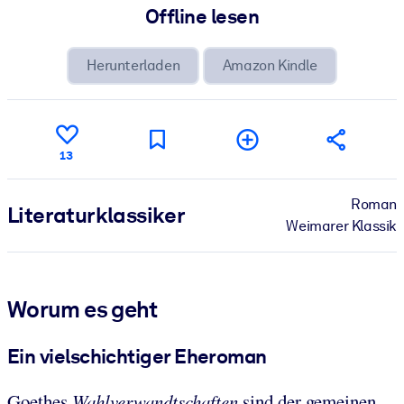
Offline lesen
Herunterladen
Amazon Kindle
13
Roman
Literatur­klassiker
Weimarer Klassik
Worum es geht
Ein vielschichtiger Eheroman
Goethes
Wahlverwandtschaften
sind der gemeinen