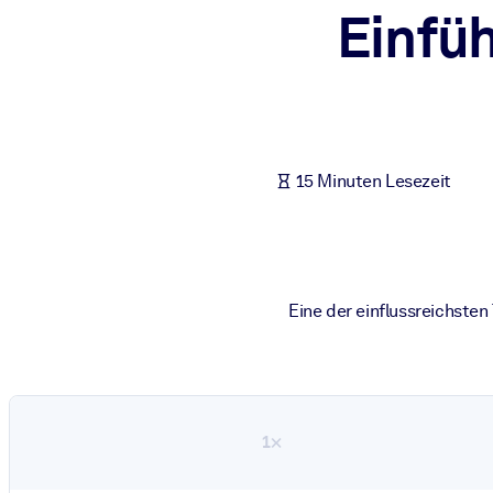
Einfüh
NACH SYSTEM
Für LMS/LXP
Integrieren Sie kompaktes, verifiziertes Wissen in Ihr LMS/LXP für
Für Unternehmensbibliotheken
Bereichern Sie Ihre Unternehmensbibliothek mit vertrauenswürdi
15 Minuten Lesezeit
Für KI-Systeme
Nutzen Sie verlässliches, strukturiertes Wissen, um die Ergebnisse
Eine der einflussreichsten
1×