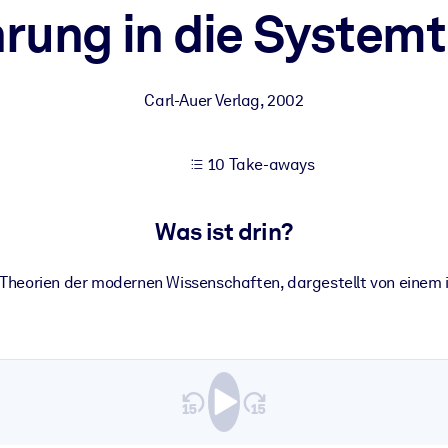
rung in die System
 bessere Lernergebnisse.
Carl-Auer Verlag
,
2002
gem, praxisnahem Business-Wissen.
10 Take-aways
 Ihrer KI-Systeme zu optimieren.
Was ist drin?
 Theorien der modernen Wissenschaften, dargestellt von einem i