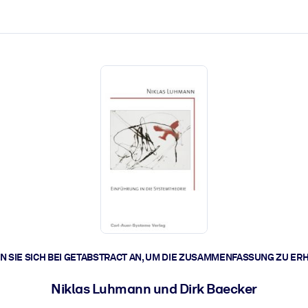
zen aus.
r.
zu lösen und schneller zu handeln.
t braucht.
 SIE SICH BEI GETABSTRACT AN, UM DIE ZUSAMMENFASSUNG ZU ER
Niklas Luhmann und Dirk Baecker