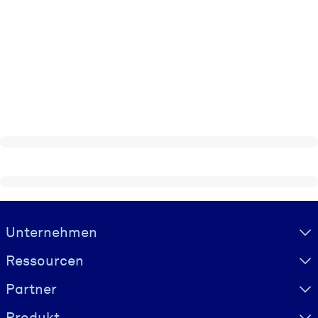
Visually hidden Text
Unternehmen
Ressourcen
Partner
Produkt