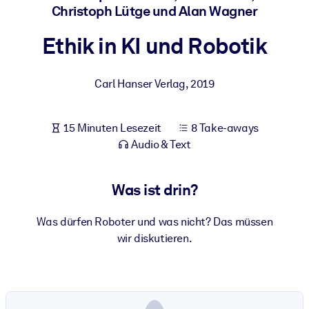
Christoph Lütge und Alan Wagner
Gesundheit & Wohlbefinden
Bauen Sie eine gesunde und resiliente Belegschaft auf.
Ethik in KI und Robotik
NACH SYSTEM
Carl Hanser Verlag
,
2019
Für LMS/LXP
Integrieren Sie kompaktes, verifiziertes Wissen in Ihr LMS/LXP für
15 Minuten Lesezeit
8 Take-aways
bessere Lernergebnisse.
Audio & Text
Für Unternehmensbibliotheken
Bereichern Sie Ihre Unternehmensbibliothek mit
Was ist drin?
vertrauenswürdigem, praxisnahem Business-Wissen.
Für KI-Systeme
Was dürfen Roboter und was nicht? Das müssen
wir diskutieren.
Nutzen Sie verlässliches, strukturiertes Wissen, um die Ergebnisse
Ihrer KI-Systeme zu optimieren.