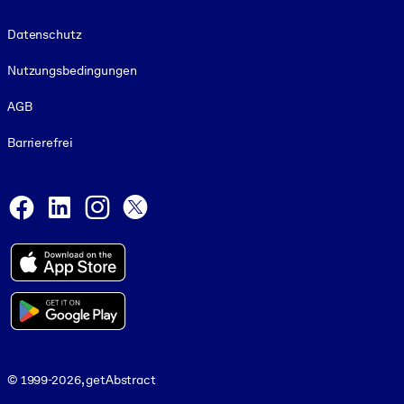
Footer legal
Datenschutz
Nutzungsbedingungen
AGB
Barrierefrei
Social and Apps
Facebook
LinkedIn
Instagram
X
© 1999-2026, getAbstract
© 1999-2026, getAbstract