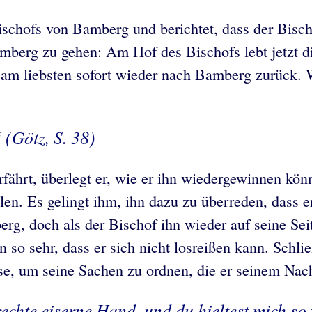
chofs von Bamberg und berichtet, dass der Bisch
mberg zu gehen: Am Hof des Bischofs lebt jetzt d
 am liebsten sofort wieder nach Bamberg zurück. We
“ (Götz, S. 38)
ährt, überlegt er, wie er ihn wiedergewinnen könnt
olen. Es gelingt ihm, ihn dazu zu überreden, dass
rg, doch als der Bischof ihn wieder auf seine Seit
so sehr, dass er sich nicht losreißen kann. Schließ
se, um seine Sachen zu ordnen, die er seinem Nach
echte eiserne Hand, und du hieltest mich so