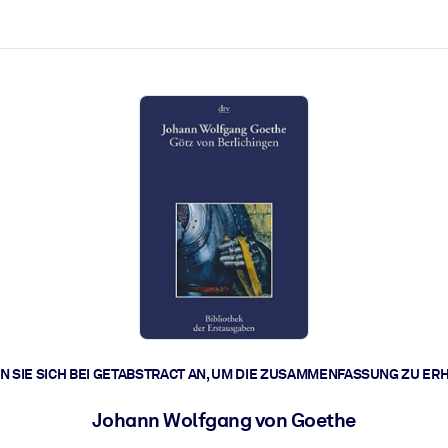
zen aus.
r.
zu lösen und schneller zu handeln.
t braucht.
 SIE SICH BEI GETABSTRACT AN, UM DIE ZUSAMMENFASSUNG ZU ER
Johann Wolfgang von Goethe