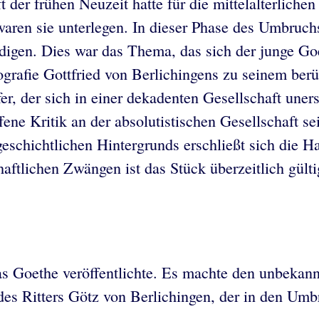
ft der frühen Neuzeit hatte für die mittelalterlich
aren sie unterlegen. In dieser Phase des Umbruchs
eidigen. Dies war das Thema, das sich der junge Goe
biografie Gottfried von Berlichingens zu seinem b
r, der sich in einer dekadenten Gesellschaft uner
ene Kritik an der absolutistischen Gesellschaft se
schichtlichen Hintergrunds erschließt sich die H
aftlichen Zwängen ist das Stück überzeitlich gült
das Goethe veröffentlichte. Es machte den unbekan
des Ritters Götz von Berlichingen, der in den Umb