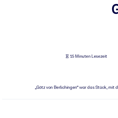
G
NACH SYSTEM
Für LMS/LXP
Integrieren Sie kompaktes, verifiziertes Wissen in Ihr LMS/LXP für
Für Unternehmensbibliotheken
Bereichern Sie Ihre Unternehmensbibliothek mit vertrauenswürdi
Für KI-Systeme
15 Minuten Lesezeit
Nutzen Sie verlässliches, strukturiertes Wissen, um die Ergebnisse
„Götz von Berlichingen“ war das Stück, mit d