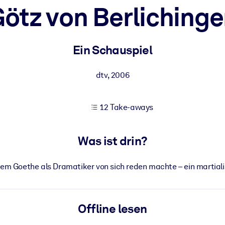
ötz von Berliching
 bessere Lernergebnisse.
Ein Schauspiel
gem, praxisnahem Business-Wissen.
dtv
,
2006
12 Take-aways
 Ihrer KI-Systeme zu optimieren.
Was ist drin?
em Goethe als Dramatiker von sich reden machte – ein martialis
Offline lesen