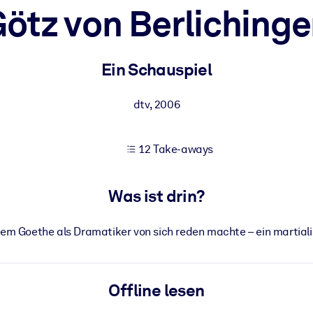
ötz von Berliching
 bessere Lernergebnisse.
Ein Schauspiel
gem, praxisnahem Business-Wissen.
dtv
,
2006
12 Take-aways
 Ihrer KI-Systeme zu optimieren.
Was ist drin?
em Goethe als Dramatiker von sich reden machte – ein martialis
Offline lesen