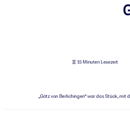
G
NACH SYSTEM
Für LMS/LXP
Integrieren Sie kompaktes, verifiziertes Wissen in Ihr LMS/LXP für
Für Unternehmensbibliotheken
Bereichern Sie Ihre Unternehmensbibliothek mit vertrauenswürdi
Für KI-Systeme
15 Minuten Lesezeit
Nutzen Sie verlässliches, strukturiertes Wissen, um die Ergebnisse
„Götz von Berlichingen“ war das Stück, mit d