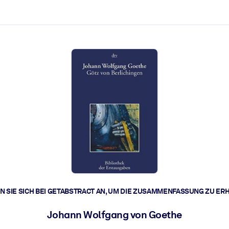
zen aus.
r.
zu lösen und schneller zu handeln.
t braucht.
 SIE SICH BEI GETABSTRACT AN, UM DIE ZUSAMMENFASSUNG ZU ER
Johann Wolfgang von Goethe