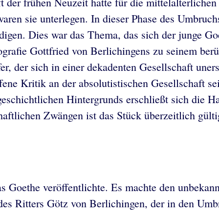
ft der frühen Neuzeit hatte für die mittelalterlich
aren sie unterlegen. In dieser Phase des Umbruchs
eidigen. Dies war das Thema, das sich der junge Goe
biografie Gottfried von Berlichingens zu seinem b
r, der sich in einer dekadenten Gesellschaft uner
ene Kritik an der absolutistischen Gesellschaft se
schichtlichen Hintergrunds erschließt sich die H
aftlichen Zwängen ist das Stück überzeitlich gült
das Goethe veröffentlichte. Es machte den unbekan
des Ritters Götz von Berlichingen, der in den Umb