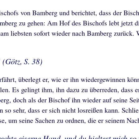
chofs von Bamberg und berichtet, dass der Bisch
mberg zu gehen: Am Hof des Bischofs lebt jetzt d
 am liebsten sofort wieder nach Bamberg zurück. We
“ (Götz, S. 38)
ährt, überlegt er, wie er ihn wiedergewinnen könnt
olen. Es gelingt ihm, ihn dazu zu überreden, dass
rg, doch als der Bischof ihn wieder auf seine Seit
so sehr, dass er sich nicht losreißen kann. Schließ
se, um seine Sachen zu ordnen, die er seinem Nach
echte eiserne Hand, und du hieltest mich so