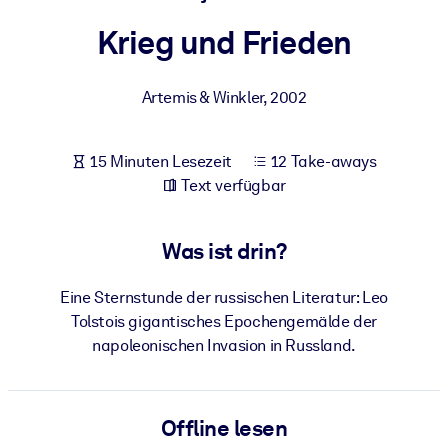
Gesundheit & Wohlbefinden
Krieg und Frieden
Bauen Sie eine gesunde und resiliente Belegschaft auf.
Artemis & Winkler
,
2002
NACH SYSTEM
Für LMS/LXP
15 Minuten Lesezeit
12 Take-aways
Integrieren Sie kompaktes, verifiziertes Wissen in Ihr LMS/LXP für
Text verfügbar
bessere Lernergebnisse.
Für Unternehmensbibliotheken
Was ist drin?
Bereichern Sie Ihre Unternehmensbibliothek mit
vertrauenswürdigem, praxisnahem Business-Wissen.
Eine Sternstunde der russischen Literatur: Leo
Für KI-Systeme
Tolstois gigantisches Epochengemälde der
napoleonischen Invasion in Russland.
Nutzen Sie verlässliches, strukturiertes Wissen, um die Ergebnisse
Ihrer KI-Systeme zu optimieren.
Offline lesen