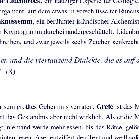
or Lidenbrock
, ein kauziger Experte für Geologi
rgament, auf dem etwas in verschlüsselter Runensc
aknussemm
, ein berühmter isländischer Alchemis
em Kryptogramm durcheinandergeschüttelt. Lidenbr
chreiben, und zwar jeweils sechs Zeichen senkrech
en und die viertausend Dialekte, die es auf 
. 18)
Grete
er sein größtes Geheimnis verraten.
ist das M
ert das Geständnis aber nicht wirklich. Als er di
gt, niemand werde mehr essen, bis das Rätsel gelö
ten lesen. Axel entziffert den Text und weiß sof