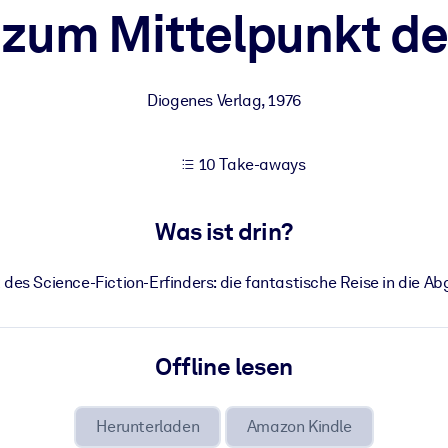
 zum Mittelpunkt de
 bessere Lernergebnisse.
Diogenes Verlag
,
1976
gem, praxisnahem Business-Wissen.
10 Take-aways
 Ihrer KI-Systeme zu optimieren.
Was ist drin?
 des Science-Fiction-Erfinders: die fantastische Reise in die Ab
Offline lesen
Herunterladen
Amazon Kindle