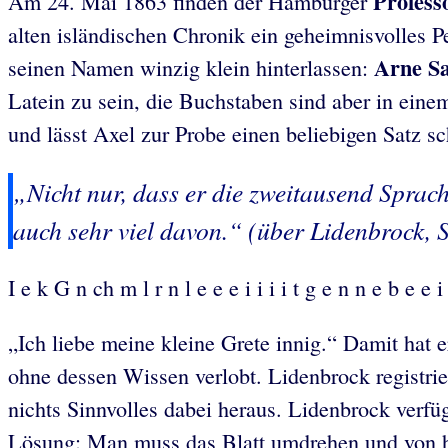
Profess
Am 24. Mai 1863 finden der Hamburger
alten isländischen Chronik ein geheimnisvolles Pe
Arne S
seinen Namen winzig klein hinterlassen:
Latein zu sein, die Buchstaben sind aber in ein
und lässt Axel zur Probe einen beliebigen Satz s
„Nicht nur, dass er die zweitausend Sprach
auch sehr viel davon.“ (über Lidenbrock, S
I e k G n ch m l r n l e e e i i i i t g e n n e b e e i
„Ich liebe meine kleine Grete innig.“ Damit hat 
ohne dessen Wissen verlobt. Lidenbrock registri
nichts Sinnvolles dabei heraus. Lidenbrock verfü
Lösung: Man muss das Blatt umdrehen und von hin