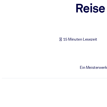
Reise
NACH SYSTEM
Für LMS/LXP
Integrieren Sie kompaktes, verifiziertes Wissen in Ihr LMS/LXP für
Für Unternehmensbibliotheken
Bereichern Sie Ihre Unternehmensbibliothek mit vertrauenswürdi
15 Minuten Lesezeit
Für KI-Systeme
Nutzen Sie verlässliches, strukturiertes Wissen, um die Ergebnisse
Ein Meisterwerk