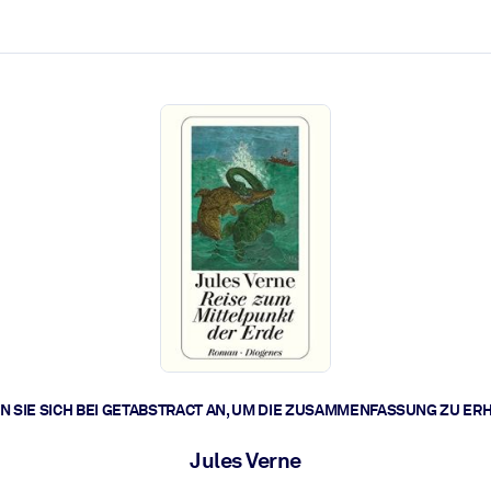
zen aus.
r.
zu lösen und schneller zu handeln.
t braucht.
 SIE SICH BEI GETABSTRACT AN, UM DIE ZUSAMMENFASSUNG ZU ER
Jules Verne