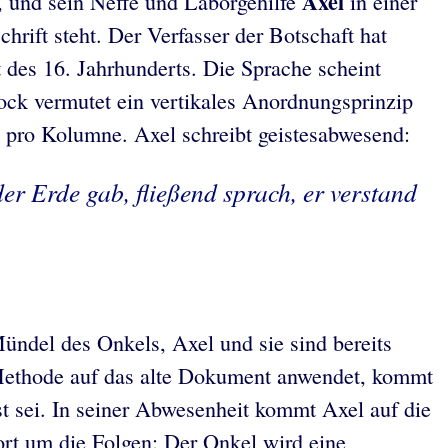
Axel
e, und sein Neffe und Laborgehilfe
in einer
hrift steht. Der Verfasser der Botschaft hat
t des 16. Jahrhunderts. Die Sprache scheint
ock vermutet ein vertikales Anordnungsprinzip
t pro Kolumne. Axel schreibt geistesabwesend:
der Erde gab, fließend sprach, er verstand
ündel des Onkels, Axel und sie sind bereits
e Methode auf das alte Dokument anwendet, kommt
st sei. In seiner Abwesenheit kommt Axel auf die
ort um die Folgen: Der Onkel wird eine