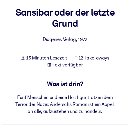
Gesundheit & Wohlbefinden
Sansibar oder der letzte
Bauen Sie eine gesunde und resiliente Belegschaft auf.
Grund
NACH SYSTEM
Diogenes Verlag
,
1972
Für LMS/LXP
Integrieren Sie kompaktes, verifiziertes Wissen in Ihr LMS/LXP für
bessere Lernergebnisse.
15 Minuten Lesezeit
12 Take-aways
Text verfügbar
Für Unternehmensbibliotheken
Bereichern Sie Ihre Unternehmensbibliothek mit
Was ist drin?
vertrauenswürdigem, praxisnahem Business-Wissen.
Für KI-Systeme
Fünf Menschen und eine Holzfigur trotzen dem
Nutzen Sie verlässliches, strukturiertes Wissen, um die Ergebnisse
Terror der Nazis: Anderschs Roman ist ein Appell
Ihrer KI-Systeme zu optimieren.
an alle, aufzustehen und zu handeln.