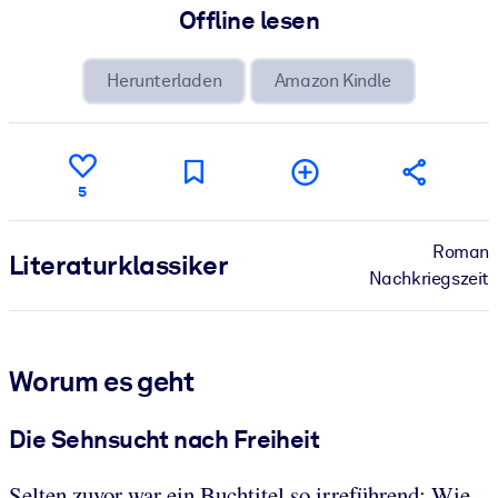
Offline lesen
Herunterladen
Amazon Kindle
5
Roman
Literatur­klassiker
Nachkriegszeit
Worum es geht
Die Sehnsucht nach Freiheit
Selten zuvor war ein Buchtitel so irreführend: Wie