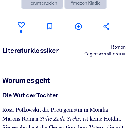
Herunterladen
Amazon Kindle
5
Roman
Literatur­klassiker
Gegenwartsliteratur
Worum es geht
Die Wut der Tochter
Rosa Polkowski, die Protagonistin in Monika
Marons Roman
Stille Zeile Sechs
, ist keine Heldin.
Sie verabscheut die Generation ihres Vaters, die mit