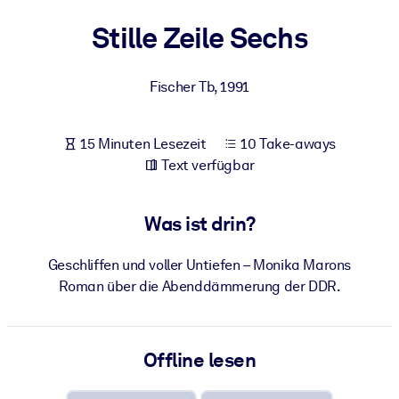
Gesundheit & Wohlbefinden
Stille Zeile Sechs
Bauen Sie eine gesunde und resiliente Belegschaft auf.
Fischer Tb
,
1991
NACH SYSTEM
Für LMS/LXP
15 Minuten Lesezeit
10 Take-aways
Integrieren Sie kompaktes, verifiziertes Wissen in Ihr LMS/LXP für
Text verfügbar
bessere Lernergebnisse.
Für Unternehmensbibliotheken
Was ist drin?
Bereichern Sie Ihre Unternehmensbibliothek mit
vertrauenswürdigem, praxisnahem Business-Wissen.
Geschliffen und voller Untiefen – Monika Marons
Für KI-Systeme
Roman über die Abenddämmerung der DDR.
Nutzen Sie verlässliches, strukturiertes Wissen, um die Ergebnisse
Ihrer KI-Systeme zu optimieren.
Offline lesen