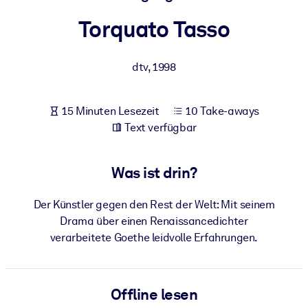
Gesundheit & Wohlbefinden
Torquato Tasso
Bauen Sie eine gesunde und resiliente Belegschaft auf.
dtv
,
1998
NACH SYSTEM
Für LMS/LXP
15 Minuten Lesezeit
10 Take-aways
Integrieren Sie kompaktes, verifiziertes Wissen in Ihr LMS/LXP für
Text verfügbar
bessere Lernergebnisse.
Für Unternehmensbibliotheken
Was ist drin?
Bereichern Sie Ihre Unternehmensbibliothek mit
vertrauenswürdigem, praxisnahem Business-Wissen.
Der Künstler gegen den Rest der Welt: Mit seinem
Für KI-Systeme
Drama über einen Renaissancedichter
verarbeitete Goethe leidvolle Erfahrungen.
Nutzen Sie verlässliches, strukturiertes Wissen, um die Ergebnisse
Ihrer KI-Systeme zu optimieren.
Offline lesen