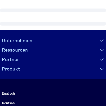
Visually hidden Text
Unternehmen
Ressourcen
Partner
Produkt
Sprache
Englisch
Deutsch