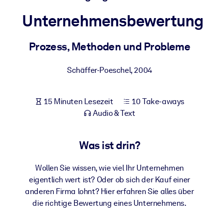
Gesundheit & Wohlbefinden
Unternehmensbewertung
Bauen Sie eine gesunde und resiliente Belegschaft auf.
Prozess, Methoden und Probleme
NACH SYSTEM
Für LMS/LXP
Schäffer-Poeschel
,
2004
Integrieren Sie kompaktes, verifiziertes Wissen in Ihr LMS/LXP für
bessere Lernergebnisse.
15 Minuten Lesezeit
10 Take-aways
Für Unternehmensbibliotheken
Audio & Text
Bereichern Sie Ihre Unternehmensbibliothek mit
vertrauenswürdigem, praxisnahem Business-Wissen.
Was ist drin?
Für KI-Systeme
Wollen Sie wissen, wie viel Ihr Unternehmen
Nutzen Sie verlässliches, strukturiertes Wissen, um die Ergebnisse
eigentlich wert ist? Oder ob sich der Kauf einer
Ihrer KI-Systeme zu optimieren.
anderen Firma lohnt? Hier erfahren Sie alles über
die richtige Bewertung eines Unternehmens.