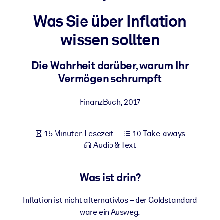
Gesundheit & Wohlbefinden
Was Sie über Inflation
Bauen Sie eine gesunde und resiliente Belegschaft auf.
wissen sollten
NACH SYSTEM
Die Wahrheit darüber, warum Ihr
Für LMS/LXP
Vermögen schrumpft
Integrieren Sie kompaktes, verifiziertes Wissen in Ihr LMS/LXP für
bessere Lernergebnisse.
FinanzBuch
,
2017
Für Unternehmensbibliotheken
Bereichern Sie Ihre Unternehmensbibliothek mit
15 Minuten Lesezeit
10 Take-aways
vertrauenswürdigem, praxisnahem Business-Wissen.
Audio & Text
Für KI-Systeme
Nutzen Sie verlässliches, strukturiertes Wissen, um die Ergebnisse
Was ist drin?
Ihrer KI-Systeme zu optimieren.
Inflation ist nicht alternativlos – der Goldstandard
wäre ein Ausweg.