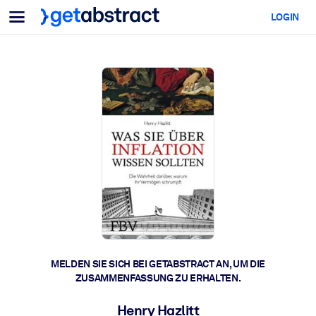
Menü
LOGIN
Für Teams & Führungskräfte
NACH ANWENDUNGSFALL
Für Sie
KI-Upskilling
Für KI-Systeme
Statten Sie Ihre Mitarbeitenden mit entscheidenden KI-
Kompetenzen aus.
Führungskräfteentwicklung
Bereiten Sie Ihre Führungskräfte auf die Arbeitswelt von morgen
vor.
Kollaboratives Lernen
Machen Sie es Teams leicht, gemeinsam zu lernen, echte Problem
zu lösen und schneller zu handeln.
Upskilling & Reskilling
MELDEN SIE SICH BEI GETABSTRACT AN, UM DIE
ZUSAMMENFASSUNG ZU ERHALTEN.
Entwickeln Sie die Fähigkeiten, die Ihre Belegschaft für die Zukunf
braucht.
Henry Hazlitt