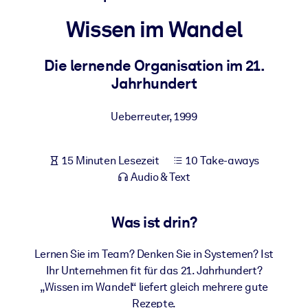
Gesundheit & Wohlbefinden
Wissen im Wandel
Bauen Sie eine gesunde und resiliente Belegschaft auf.
Die lernende Organisation im 21.
Jahrhundert
NACH SYSTEM
Für LMS/LXP
Ueberreuter
,
1999
Integrieren Sie kompaktes, verifiziertes Wissen in Ihr LMS/LXP für
bessere Lernergebnisse.
Für Unternehmensbibliotheken
15 Minuten Lesezeit
10 Take-aways
Audio & Text
Bereichern Sie Ihre Unternehmensbibliothek mit
vertrauenswürdigem, praxisnahem Business-Wissen.
Was ist drin?
Für KI-Systeme
Nutzen Sie verlässliches, strukturiertes Wissen, um die Ergebnisse
Lernen Sie im Team? Denken Sie in Systemen? Ist
Ihrer KI-Systeme zu optimieren.
Ihr Unternehmen fit für das 21. Jahrhundert?
„Wissen im Wandel“ liefert gleich mehrere gute
Rezepte.