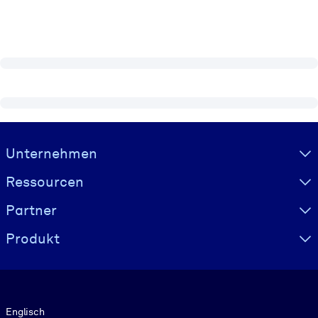
Visually hidden Text
Unternehmen
Ressourcen
Partner
Produkt
Sprache
Englisch