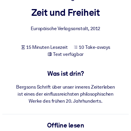
Gesundheit & Wohlbefinden
Zeit und Freiheit
Bauen Sie eine gesunde und resiliente Belegschaft auf.
Europäische Verlagsanstalt
,
2012
NACH SYSTEM
Für LMS/LXP
15 Minuten Lesezeit
10 Take-aways
Integrieren Sie kompaktes, verifiziertes Wissen in Ihr LMS/LXP für
Text verfügbar
bessere Lernergebnisse.
Für Unternehmensbibliotheken
Was ist drin?
Bereichern Sie Ihre Unternehmensbibliothek mit
vertrauenswürdigem, praxisnahem Business-Wissen.
Bergsons Schrift über unser inneres Zeiterleben
Für KI-Systeme
ist eines der einflussreichsten philosophischen
Werke des frühen 20. Jahrhunderts.
Nutzen Sie verlässliches, strukturiertes Wissen, um die Ergebnisse
Ihrer KI-Systeme zu optimieren.
Offline lesen