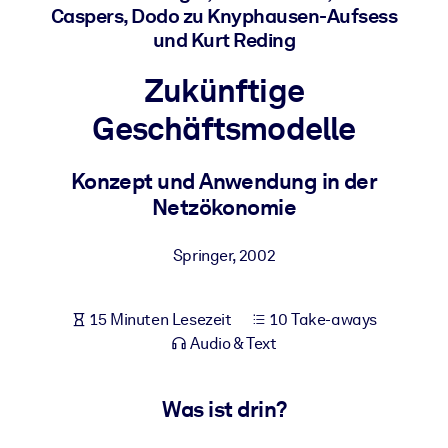
Caspers, Dodo zu Knyphausen-Aufsess
Gesundheit & Wohlbefinden
und Kurt Reding
Bauen Sie eine gesunde und resiliente Belegschaft auf.
Zukünftige
NACH SYSTEM
Geschäftsmodelle
Für LMS/LXP
Integrieren Sie kompaktes, verifiziertes Wissen in Ihr LMS/LXP für
Konzept und Anwendung in der
bessere Lernergebnisse.
Netzökonomie
Für Unternehmensbibliotheken
Springer
,
2002
Bereichern Sie Ihre Unternehmensbibliothek mit
vertrauenswürdigem, praxisnahem Business-Wissen.
15 Minuten Lesezeit
10 Take-aways
Für KI-Systeme
Audio & Text
Nutzen Sie verlässliches, strukturiertes Wissen, um die Ergebnisse
Ihrer KI-Systeme zu optimieren.
Was ist drin?