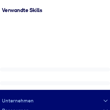
Verwandte Skills
Visually hidden Text
Unternehmen