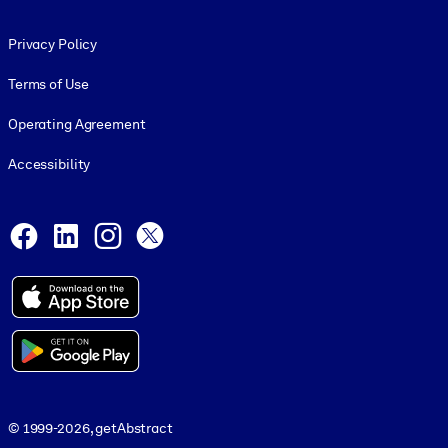
Footer legal
Privacy Policy
Terms of Use
Operating Agreement
Accessibility
Social and Apps
Facebook
LinkedIn
Instagram
X
© 1999-2026, getAbstract
© 1999-2026, getAbstract