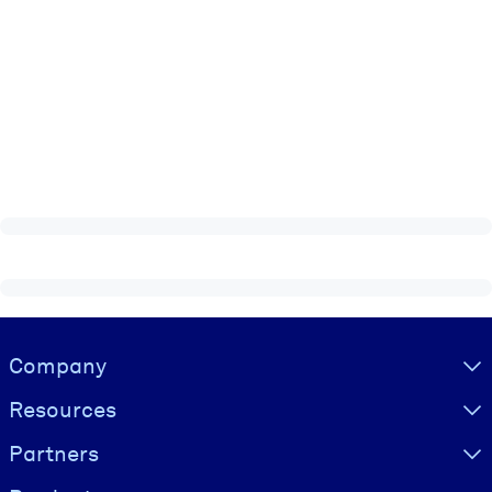
Visually hidden Text
Company
Resources
Partners