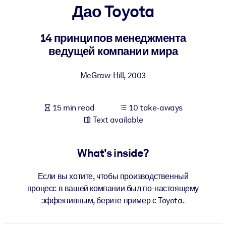
Дао Toyota
BY SYSTEM
For LMS/LXP
14 принципов менеджмента
ведущей компании мира
Bring bite-sized, verified knowledge into your LMS/LXP for stronge
learning results.
McGraw-Hill
,
2003
For Corporate Libraries
Enrich your corporate library with trusted, ready-to-use business
15 min read
10 take-aways
knowledge.
Text available
For AI Systems
Fuel your AI systems with reliable, structured knowledge to improv
What's inside?
outputs.
Если вы хотите, чтобы производственный
процесс в вашей компании был по-настоящему
эффективным, берите пример с Toyota.