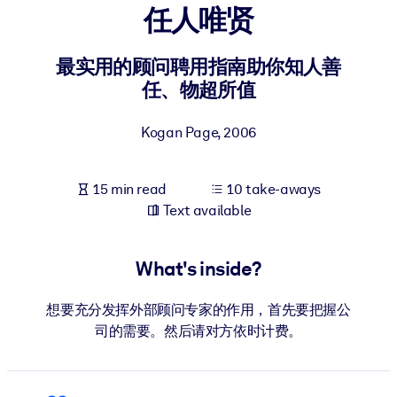
任人唯贤
BY SYSTEM
For LMS/LXP
最实用的顾问聘用指南助你知人善
任、物超所值
Bring bite-sized, verified knowledge into your LMS/LXP for stronge
learning results.
Kogan Page
,
2006
For Corporate Libraries
Enrich your corporate library with trusted, ready-to-use business
15 min read
10 take-aways
knowledge.
Text available
For AI Systems
Fuel your AI systems with reliable, structured knowledge to improv
What's inside?
outputs.
想要充分发挥外部顾问专家的作用，首先要把握公
司的需要。然后请对方依时计费。