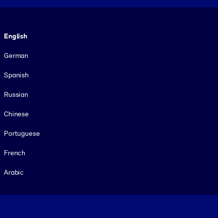
Language
English
German
Spanish
Russian
Chinese
Portuguese
French
Arabic
Footer legal