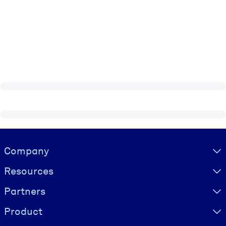
Visually hidden Text
Company
Resources
Partners
Product