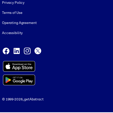
Privacy Policy
Terms of Use
Operating Agreement
Accessibility
Social and Apps
Facebook
LinkedIn
Instagram
X
© 1999-2026, getAbstract
© 1999-2026, getAbstract