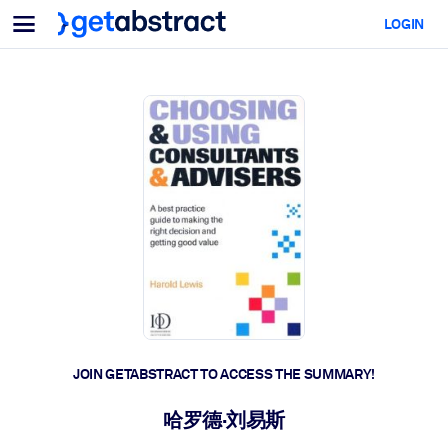
Menu
LOGIN
For Teams & Leaders
BY USE CASE
For You
AI Upskilling
For AI Systems
Equip your employees with critical AI skills.
Leadership Development
Prepare your leaders for the next era of work.
Collaborative Learning
Make it easy for teams to learn together, solve real problems, and
act faster.
Upskilling & Reskilling
Build the skills your workforce needs for what's next.
JOIN GETABSTRACT TO ACCESS THE SUMMARY!
Health & Well-Being
哈罗德·刘易斯
Build a healthier, more resilient workforce.