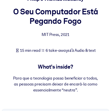
O Seu Computador Está
BY SYSTEM
For LMS/LXP
Pegando Fogo
Bring bite-sized, verified knowledge into your LMS/LXP for stronge
learning results.
MIT Press
,
2021
For Corporate Libraries
Enrich your corporate library with trusted, ready-to-use business
15 min read
6 take-aways
Audio & text
knowledge.
For AI Systems
What's inside?
Fuel your AI systems with reliable, structured knowledge to improv
outputs.
Para que a tecnologia possa beneficiar a todos,
as pessoas precisam deixar de encará-la como
essencialmente “neutra”.