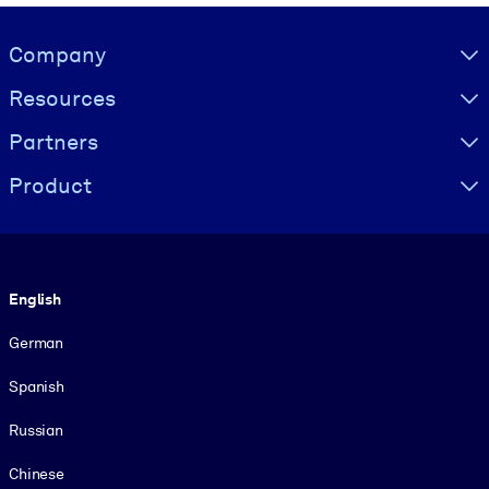
Visually hidden Text
Company
Resources
Partners
Product
Language
English
German
Spanish
Russian
Chinese