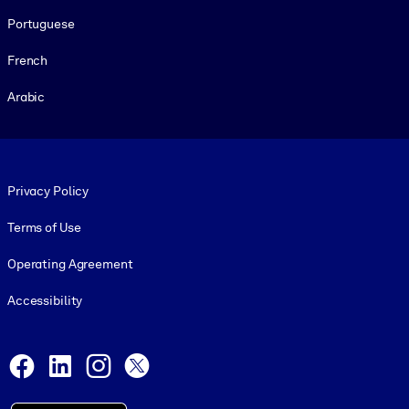
Portuguese
French
Arabic
Footer legal
Privacy Policy
Terms of Use
Operating Agreement
Accessibility
Social and Apps
Facebook
LinkedIn
Instagram
X