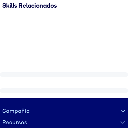
Skills Relacionados
Visually hidden Text
Compañía
Recursos