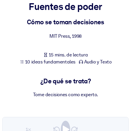
Fuentes de poder
POR SISTEMA
Para LMS/LXP
Cómo se toman decisiones
Integre conocimientos verificados y breves en su LMS/LXP para
MIT Press
,
1998
obtener mejores resultados de aprendizaje.
Para bibliotecas corporativas
15 mins. de lectura
Enriquezca su biblioteca corporativa con conocimientos
10 ideas fundamentales
Audio y Texto
empresariales confiables y listos para usar.
Para sistemas de IA
¿De qué se trata?
Alimente sus sistemas de IA con conocimientos fiables y
estructurados para mejorar los resultados.
Tome decisiones como experto.
1×