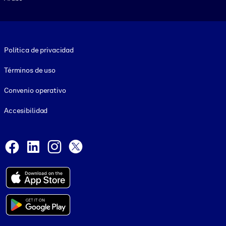
Footer legal
Política de privacidad
Términos de uso
Convenio operativo
Accesibilidad
Social and Apps
Facebook
LinkedIn
Instagram
X