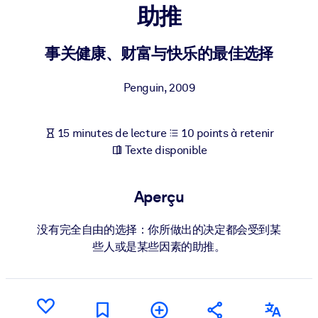
Bâtissez une main-d'œuvre plus saine et plus résiliente.
助推
事关健康、财富与快乐的最佳选择
PAR SYSTÈME
Pour LMS/LXP
Penguin
,
2009
Intégrez des connaissances vérifiées et concises dans votre
LMS/LXP pour de meilleurs résultats d'apprentissage.
Pour bibliothèques d'entreprise
15 minutes de lecture
10 points à retenir
Texte disponible
Enrichissez votre bibliothèque d'entreprise avec des connaissanc
commerciales fiables et prêtes à l'emploi.
Aperçu
Pour les systèmes d’IA
Alimentez vos systèmes d'IA avec des connaissances fiables et
没有完全自由的选择：你所做出的决定都会受到某
structurées pour améliorer les résultats.
些人或是某些因素的助推。