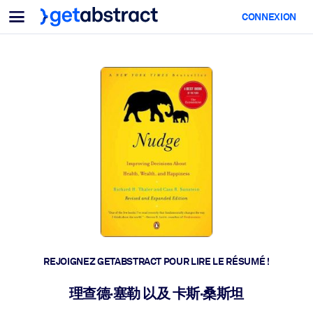
Menu
CONNEXION
Pour équipes & dirigeants
PAR CAS D'USAGE
Pour vous
Montée en compétences IA
Pour les systèmes d’IA
Dotez vos employés de compétences essentielles en IA.
Développement du leadership
Préparez vos dirigeants à la nouvelle ère du travail.
Apprentissage collaboratif
Facilitez l'apprentissage en équipe, la résolution de problèmes rée
et l'action rapide.
Upskilling & Reskilling
Développez les compétences dont votre main-d'œuvre a besoin
REJOIGNEZ GETABSTRACT POUR LIRE LE RÉSUMÉ !
pour l'avenir.
Santé et bien-être
理查德·塞勒 以及 卡斯·桑斯坦