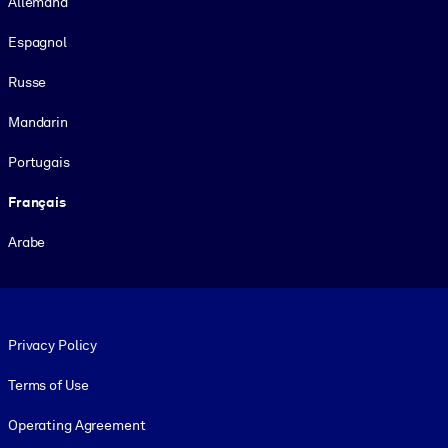
Allemand
Espagnol
Russe
Mandarin
Portugais
Français
Arabe
Footer legal
Privacy Policy
Terms of Use
Operating Agreement