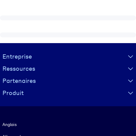
Visually hidden Text
Entreprise
Ressources
Partenaires
Produit
Langue
Anglais