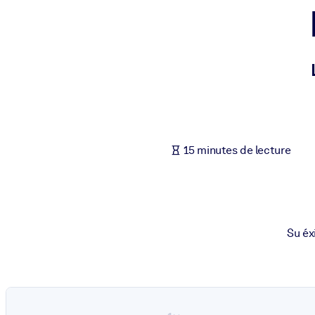
PAR SYSTÈME
Pour LMS/LXP
Intégrez des connaissances vérifiées et concises dans votre LMS/L
Pour bibliothèques d'entreprise
Enrichissez votre bibliothèque d'entreprise avec des connaissance
Pour les systèmes d’IA
15 minutes de lecture
Alimentez vos systèmes d'IA avec des connaissances fiables et stru
Su éx