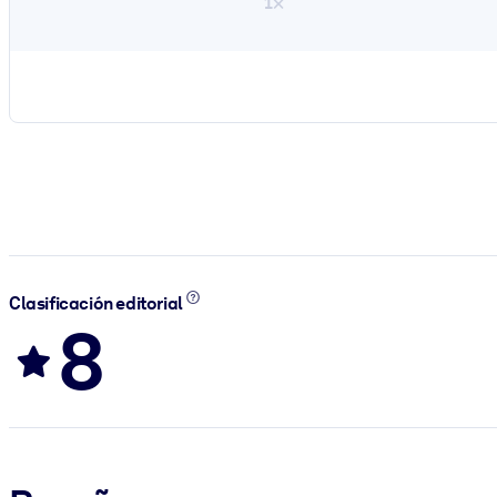
1×
Clasificación editorial
8