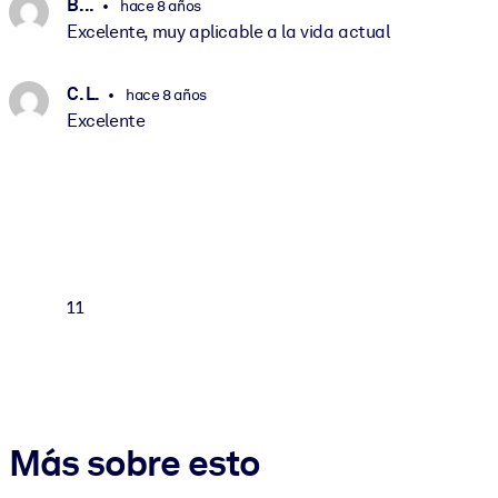
B. ..
hace 8 años
Excelente, muy aplicable a la vida actual
C. L.
hace 8 años
Excelente
11
Más sobre esto