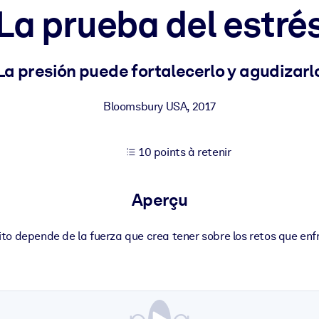
La prueba del estré
XP pour de meilleurs résultats d'apprentissage.
La presión puede fortalecerlo y agudizarl
s commerciales fiables et prêtes à l'emploi.
Bloomsbury USA
,
2017
10 points à retenir
cturées pour améliorer les résultats.
Aperçu
ito depende de la fuerza que crea tener sobre los retos que enf