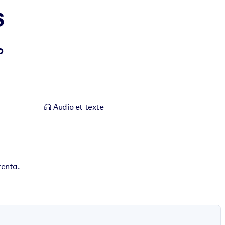
s
o
Audio et texte
renta.