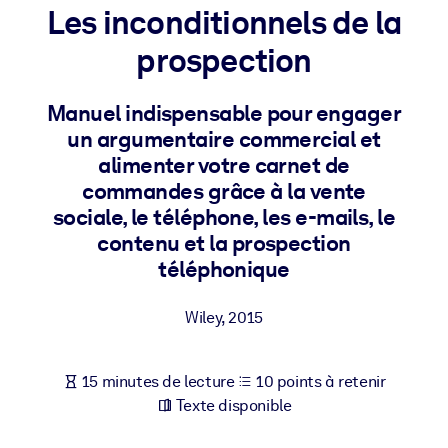
Bâtissez une main-d'œuvre plus saine et plus résiliente.
Les inconditionnels de la
prospection
PAR SYSTÈME
Pour LMS/LXP
Manuel indispensable pour engager
Intégrez des connaissances vérifiées et concises dans votre
un argumentaire commercial et
LMS/LXP pour de meilleurs résultats d'apprentissage.
alimenter votre carnet de
Pour bibliothèques d'entreprise
commandes grâce à la vente
sociale, le téléphone, les e-mails, le
Enrichissez votre bibliothèque d'entreprise avec des connaissanc
contenu et la prospection
commerciales fiables et prêtes à l'emploi.
téléphonique
Pour les systèmes d’IA
Alimentez vos systèmes d'IA avec des connaissances fiables et
Wiley
,
2015
structurées pour améliorer les résultats.
15 minutes de lecture
10 points à retenir
Texte disponible