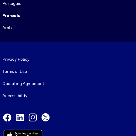
Portugais
Français
Arabe
Footer legal
Privacy Policy
Terms of Use
Operating Agreement
Accessibility
Social and Apps
Facebook
LinkedIn
Instagram
X