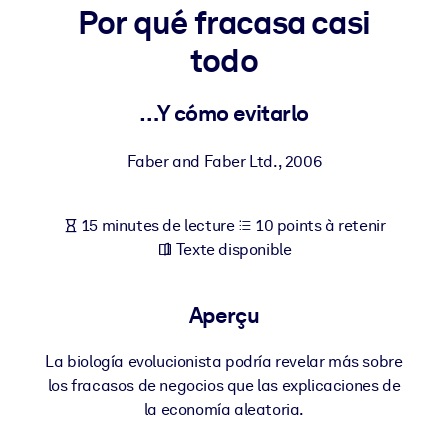
Bâtissez une main-d'œuvre plus saine et plus résiliente.
Por qué fracasa casi
todo
PAR SYSTÈME
Pour LMS/LXP
…Y cómo evitarlo
Intégrez des connaissances vérifiées et concises dans votre
LMS/LXP pour de meilleurs résultats d'apprentissage.
Faber and Faber Ltd.
,
2006
Pour bibliothèques d'entreprise
Enrichissez votre bibliothèque d'entreprise avec des connaissanc
15 minutes de lecture
10 points à retenir
commerciales fiables et prêtes à l'emploi.
Texte disponible
Pour les systèmes d’IA
Alimentez vos systèmes d'IA avec des connaissances fiables et
Aperçu
structurées pour améliorer les résultats.
La biología evolucionista podría revelar más sobre
los fracasos de negocios que las explicaciones de
la economía aleatoria.