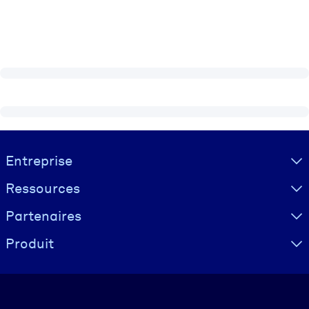
Visually hidden Text
Entreprise
Ressources
Partenaires
Produit
Langue