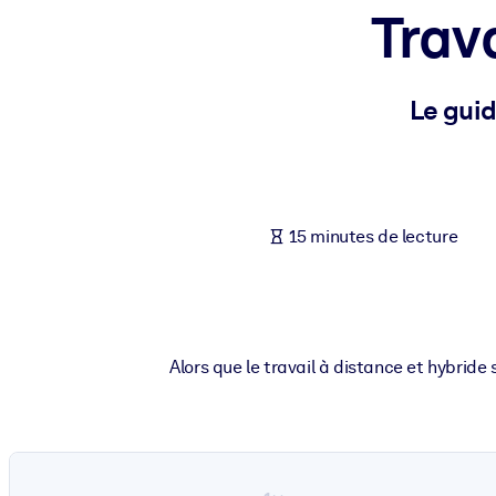
Trava
PAR SYSTÈME
Pour LMS/LXP
Intégrez des connaissances vérifiées et concises dans votre LMS/L
Le guid
Pour bibliothèques d'entreprise
Enrichissez votre bibliothèque d'entreprise avec des connaissance
Pour les systèmes d’IA
15 minutes de lecture
Alimentez vos systèmes d'IA avec des connaissances fiables et stru
Alors que le travail à distance et hybride