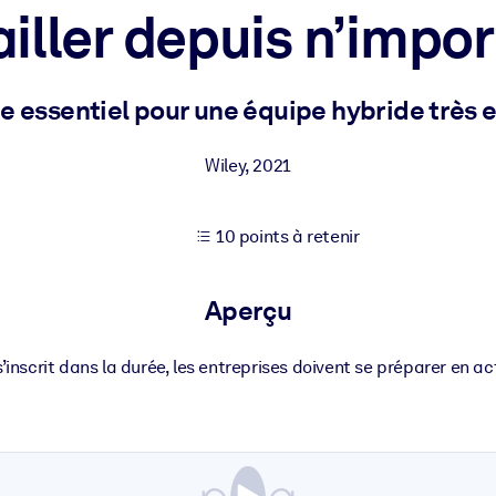
iller depuis n’impo
XP pour de meilleurs résultats d'apprentissage.
e essentiel pour une équipe hybride très 
s commerciales fiables et prêtes à l'emploi.
Wiley
,
2021
10 points à retenir
cturées pour améliorer les résultats.
Aperçu
 s’inscrit dans la durée, les entreprises doivent se préparer en a