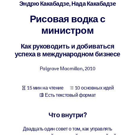
Создайте здоровую и устойчивую рабочую среду.
Эндрю Какабадзе, Нада Какабадзе
Рисовая водка с
ПО СИСТЕМАМ
Для LMS/LXP
министром
Интегрируйте краткие проверенные знания в вашу LMS/LXP для
лучших результатов обучения.
Как руководить и добиваться
успеха в международном бизнесе
Для корпоративных библиотек
Обогатите корпоративную библиотеку надежными и готовыми к
Palgrave Macmillan
,
2010
использованию бизнес-знаниями.
Для ИИ-систем
15 мин на чтение
10 основных идей
Используйте надежные структурированные знания для улучшени
Есть текстовый формат
результатов ваших ИИ-систем.
Что внутри?
Двадцать один совет о том, как управлять