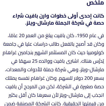
ملخص
كانت إحدى أولى خطوات وارن بافيت شراء
حصة في شركة الجملة مارشال-ويلز.
في عام 1950، كان بافيت يبلغ من العمر 20 عامًا،
وكان قد أصبح بالفعل طالب دراسات عليا في جامعة
كولومبيا حيث كان المستثمر الشهير بنجامين غراهام
يُدرِّس هناك. اشترى بافيت ووالده 25 سهمًا في
مارشال-ويلز، وهي شركة جملة للأدوات والمعدات،
بسعر 200 دولار للسهم. وكان غراهام نفسه يمتلك
حصة صغيرة في الشركة، لكن من المرجح أن بافيت
انجذب إلى مارشال-ويلز لأن سعرها كان أقل بكثير
من قيمتها الحقيقية. كانت الشركة المصنفة ضمن