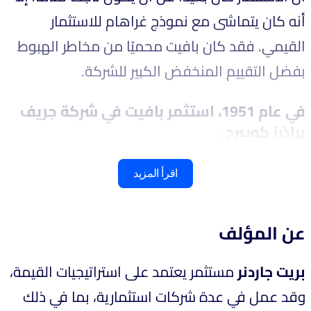
أنه كان يتماشى مع نموذج غراهام للاستثمار
القيمي. فقد كان بافيت محميًا من مخاطر الهبوط
بفضل التقييم المنخفض الكبير للشركة.
في عام 1951، استثمر بافيت في شركة جريف
براذرز كوپيرج.
اقرأ المزيد
عن المؤلف
بريت جاردنر
مستثمر يعتمد على استراتيجيات القيمة،
وقد عمل في عدة شركات استثمارية، بما في ذلك