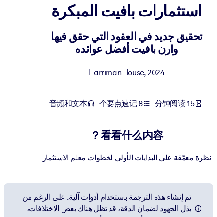
استثمارات بافيت المبكرة
按系统
面向 LMS/LXP
تحقيق جديد في العقود التي حقق فيها
将简短且经过验证的知识引入您的 LMS/LXP，以获得更强的学习效
وارن بافيت أفضل عوائده
果。
面向企业图书馆
Harriman House
,
2024
用值得信赖且即插即用的商业知识丰富您的企业图书馆。
面向人工智能系统
音频和文本
8 个要点速记
15 分钟阅读
利用可靠、结构化的知识为您的人工智能系统提供动力，以改善输
结果。
看看什么内容？
نظرة معمّقة على البدايات الأولى لخطوات معلم الاستثمار
تم إنشاء هذه الترجمة باستخدام أدوات آلية. على الرغم من
بذل الجهود لضمان الدقة، قد تظل هناك بعض الاختلافات،