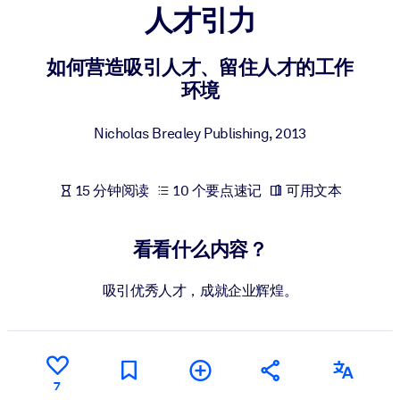
人才引力
按系统
面向 LMS/LXP
如何营造吸引人才、留住人才的工作
将简短且经过验证的知识引入您的 LMS/LXP，以获得更强的学习效
环境
果。
面向企业图书馆
Nicholas Brealey Publishing
,
2013
用值得信赖且即插即用的商业知识丰富您的企业图书馆。
面向人工智能系统
15 分钟阅读
10 个要点速记
可用文本
利用可靠、结构化的知识为您的人工智能系统提供动力，以改善输
结果。
看看什么内容？
吸引优秀人才，成就企业辉煌。
7