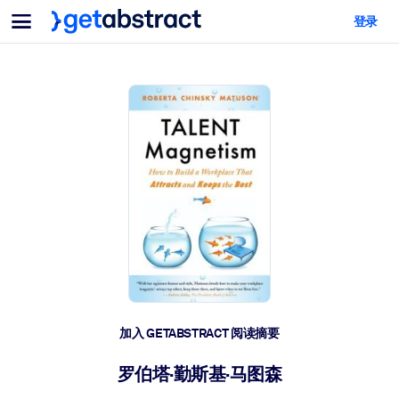
菜单
登录
面向团队与管理者
按用例
面向个人
AI 技能提升
面向人工智能系统
为您的员工配备关键的人工智能技能。
领导力发展
帮助您的管理者为未来的工作时代做好准备。
协作学习
让团队更轻松地共同学习、解决实际问题并更快采取行动。
技能提升与重塑
培养您的员工应对未来挑战所需的技能。
健康与福祉
加入 GETABSTRACT 阅读摘要
打造一支更健康、更具韧性的员工队伍。
罗伯塔·勤斯基·马图森