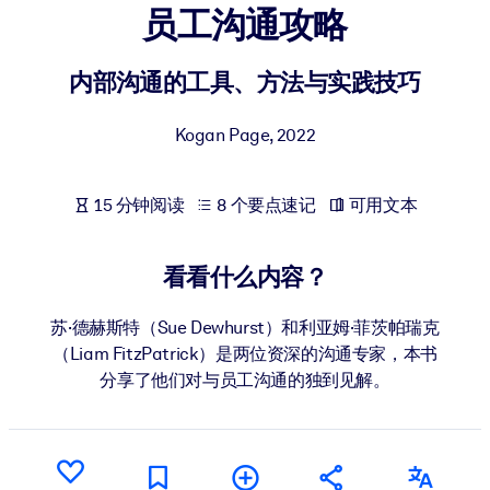
员工沟通攻略
按系统
面向 LMS/LXP
内部沟通的工具、方法与实践技巧
将简短且经过验证的知识引入您的 LMS/LXP，以获得更强的学习效
果。
Kogan Page
,
2022
面向企业图书馆
用值得信赖且即插即用的商业知识丰富您的企业图书馆。
15 分钟阅读
8 个要点速记
可用文本
面向人工智能系统
利用可靠、结构化的知识为您的人工智能系统提供动力，以改善输
看看什么内容？
结果。
苏·德赫斯特（Sue Dewhurst）和利亚姆·菲茨帕瑞克
（Liam FitzPatrick）是两位资深的沟通专家，本书
分享了他们对与员工沟通的独到见解。