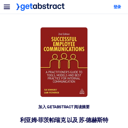
菜单
登录
面向团队与管理者
按用例
面向个人
AI 技能提升
面向人工智能系统
为您的员工配备关键的人工智能技能。
领导力发展
帮助您的管理者为未来的工作时代做好准备。
协作学习
让团队更轻松地共同学习、解决实际问题并更快采取行动。
技能提升与重塑
培养您的员工应对未来挑战所需的技能。
健康与福祉
加入 GETABSTRACT 阅读摘要
打造一支更健康、更具韧性的员工队伍。
利亚姆·菲茨帕瑞克 以及 苏·德赫斯特