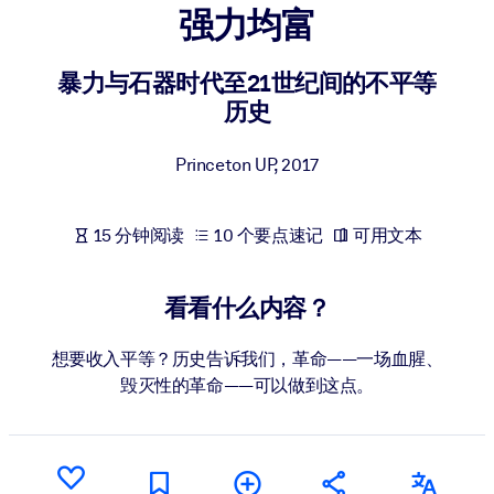
强力均富
按系统
面向 LMS/LXP
暴力与石器时代至21世纪间的不平等
将简短且经过验证的知识引入您的 LMS/LXP，以获得更强的学习效
历史
果。
面向企业图书馆
Princeton UP
,
2017
用值得信赖且即插即用的商业知识丰富您的企业图书馆。
面向人工智能系统
15 分钟阅读
10 个要点速记
可用文本
利用可靠、结构化的知识为您的人工智能系统提供动力，以改善输
结果。
看看什么内容？
想要收入平等？历史告诉我们，革命——一场血腥、
毁灭性的革命——可以做到这点。