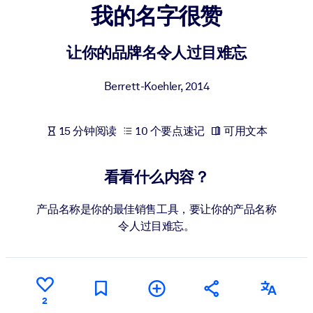
我的名字很赞
按系统
面向 LMS/LXP
让你的品牌名令人过目难忘
将简短且经过验证的知识引入您的 LMS/LXP，以获得更强的学习效
果。
Berrett-Koehler
,
2014
面向企业图书馆
用值得信赖且即插即用的商业知识丰富您的企业图书馆。
15 分钟阅读
10 个要点速记
可用文本
面向人工智能系统
利用可靠、结构化的知识为您的人工智能系统提供动力，以改善输
看看什么内容？
结果。
产品名称是你的最佳销售工具，要让你的产品名称
令人过目难忘。
2