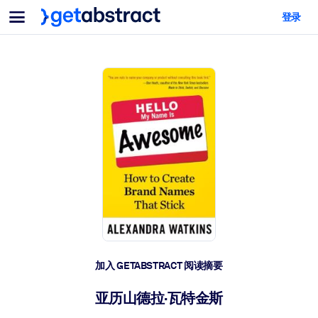
菜单
登录
面向团队与管理者
按用例
面向个人
AI 技能提升
面向人工智能系统
为您的员工配备关键的人工智能技能。
领导力发展
帮助您的管理者为未来的工作时代做好准备。
协作学习
让团队更轻松地共同学习、解决实际问题并更快采取行动。
技能提升与重塑
培养您的员工应对未来挑战所需的技能。
健康与福祉
加入 GETABSTRACT 阅读摘要
打造一支更健康、更具韧性的员工队伍。
亚历山德拉·瓦特金斯