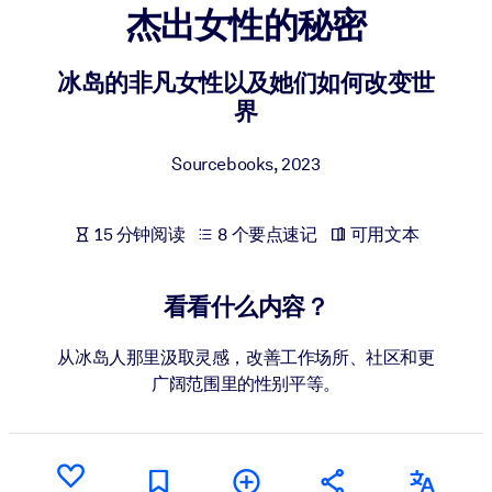
杰出女性的秘密
按系统
面向 LMS/LXP
冰岛的非凡女性以及她们如何改变世
将简短且经过验证的知识引入您的 LMS/LXP，以获得更强的学习效
界
果。
面向企业图书馆
Sourcebooks
,
2023
用值得信赖且即插即用的商业知识丰富您的企业图书馆。
面向人工智能系统
15 分钟阅读
8 个要点速记
可用文本
利用可靠、结构化的知识为您的人工智能系统提供动力，以改善输
结果。
看看什么内容？
从冰岛人那里汲取灵感，改善工作场所、社区和更
广阔范围里的性别平等。