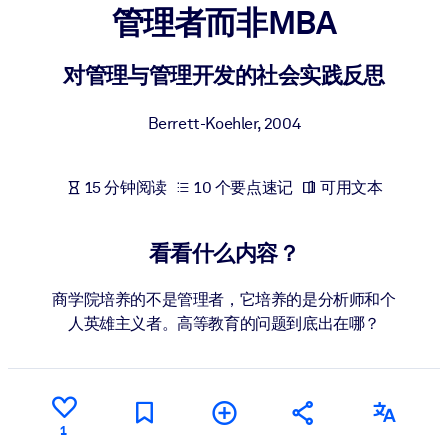
管理者而非MBA
按系统
面向 LMS/LXP
对管理与管理开发的社会实践反思
将简短且经过验证的知识引入您的 LMS/LXP，以获得更强的学习效
果。
Berrett-Koehler
,
2004
面向企业图书馆
用值得信赖且即插即用的商业知识丰富您的企业图书馆。
15 分钟阅读
10 个要点速记
可用文本
面向人工智能系统
利用可靠、结构化的知识为您的人工智能系统提供动力，以改善输
看看什么内容？
结果。
商学院培养的不是管理者，它培养的是分析师和个
人英雄主义者。高等教育的问题到底出在哪？
1