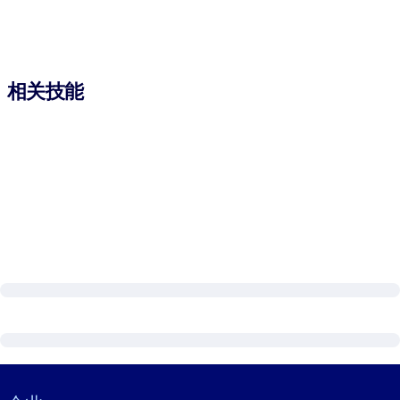
相关技能
Visually hidden Text