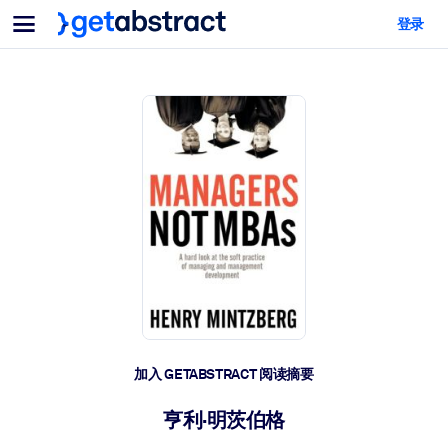
菜单
登录
面向团队与管理者
按用例
面向个人
AI 技能提升
面向人工智能系统
为您的员工配备关键的人工智能技能。
领导力发展
帮助您的管理者为未来的工作时代做好准备。
协作学习
让团队更轻松地共同学习、解决实际问题并更快采取行动。
技能提升与重塑
培养您的员工应对未来挑战所需的技能。
健康与福祉
加入 GETABSTRACT 阅读摘要
打造一支更健康、更具韧性的员工队伍。
亨利·明茨伯格