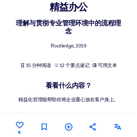
精益办公
按系统
面向 LMS/LXP
理解与贯彻专业管理环境中的流程理
将简短且经过验证的知识引入您的 LMS/LXP，以获得更强的学习效
念
果。
面向企业图书馆
Routledge
,
2019
用值得信赖且即插即用的商业知识丰富您的企业图书馆。
面向人工智能系统
15 分钟阅读
12 个要点速记
可用文本
利用可靠、结构化的知识为您的人工智能系统提供动力，以改善输
结果。
看看什么内容？
精益化管理能帮助你将企业重心放在客户身上。
6