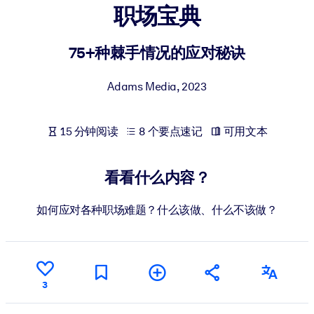
职场宝典
按系统
面向 LMS/LXP
75+种棘手情况的应对秘诀
将简短且经过验证的知识引入您的 LMS/LXP，以获得更强的学习效
果。
Adams Media
,
2023
面向企业图书馆
用值得信赖且即插即用的商业知识丰富您的企业图书馆。
15 分钟阅读
8 个要点速记
可用文本
面向人工智能系统
利用可靠、结构化的知识为您的人工智能系统提供动力，以改善输
看看什么内容？
结果。
如何应对各种职场难题？什么该做、什么不该做？
3