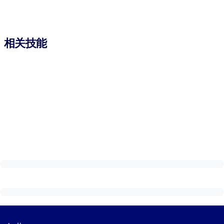
相关技能
Visually hidden Text