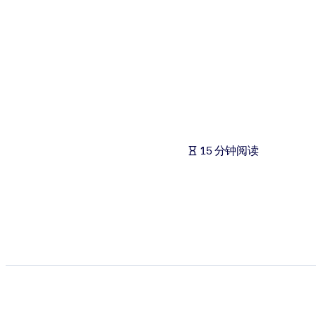
按系统
面向 LMS/LXP
将简短且经过验证的知识引入您的 LMS/LXP，以获得更强的学习效
面向企业图书馆
用值得信赖且即插即用的商业知识丰富您的企业图书馆。
面向人工智能系统
15 分钟阅读
利用可靠、结构化的知识为您的人工智能系统提供动力，以改善输