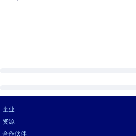
Visually hidden Text
企业
资源
合作伙伴