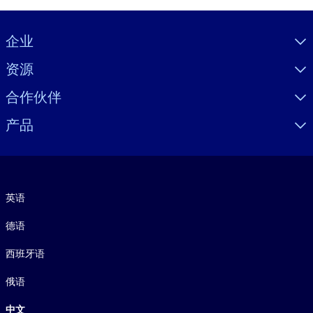
Visually hidden Text
企业
资源
合作伙伴
产品
语言
英语
德语
西班牙语
俄语
中文