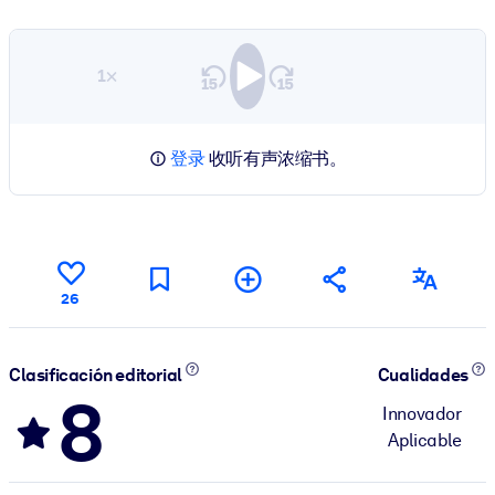
1×
登录
收听有声浓缩书。
26
Clasificación editorial
Cualidades
8
Innovador
Aplicable