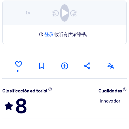
1×
登录
收听有声浓缩书。
6
Clasificación editorial
Cualidades
8
Innovador