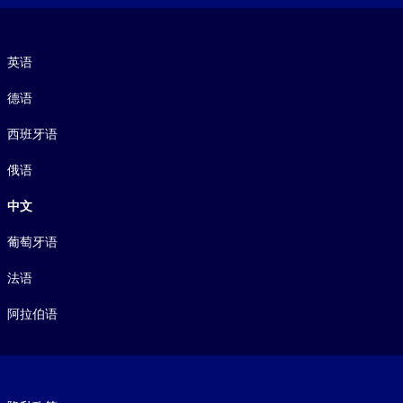
语言
英语
德语
西班牙语
俄语
中文
葡萄牙语
法语
阿拉伯语
Footer legal