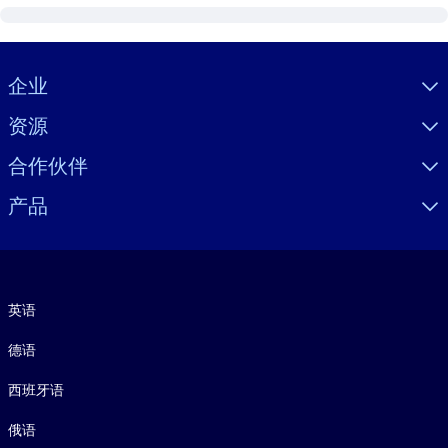
Visually hidden Text
企业
资源
合作伙伴
产品
语言
英语
德语
西班牙语
俄语