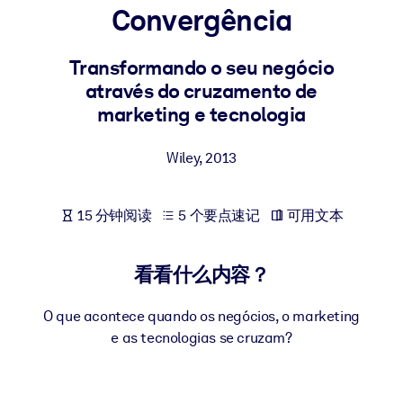
Convergência
按系统
面向 LMS/LXP
Transformando o seu negócio
将简短且经过验证的知识引入您的 LMS/LXP，以获得更强的学习效
através do cruzamento de
果。
marketing e tecnologia
面向企业图书馆
用值得信赖且即插即用的商业知识丰富您的企业图书馆。
Wiley
,
2013
面向人工智能系统
15 分钟阅读
5 个要点速记
可用文本
利用可靠、结构化的知识为您的人工智能系统提供动力，以改善输
结果。
看看什么内容？
O que acontece quando os negócios, o marketing
e as tecnologias se cruzam?