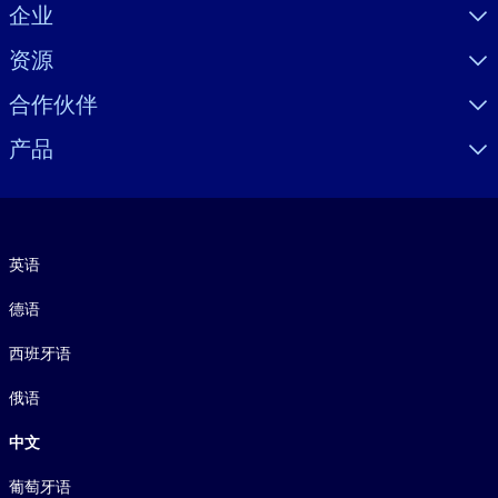
Visually hidden Text
企业
资源
合作伙伴
产品
语言
英语
德语
西班牙语
俄语
中文
葡萄牙语