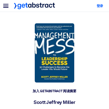
菜单
登录
面向团队与管理者
按用例
面向个人
AI 技能提升
面向人工智能系统
为您的员工配备关键的人工智能技能。
领导力发展
帮助您的管理者为未来的工作时代做好准备。
协作学习
让团队更轻松地共同学习、解决实际问题并更快采取行动。
技能提升与重塑
培养您的员工应对未来挑战所需的技能。
健康与福祉
加入 GETABSTRACT 阅读摘要
打造一支更健康、更具韧性的员工队伍。
Scott Jeffrey Miller