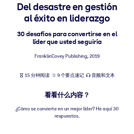
Del desastre en gestión
按系统
面向 LMS/LXP
al éxito en liderazgo
将简短且经过验证的知识引入您的 LMS/LXP，以获得更强的学习效
果。
30 desafíos para convertirse en el
líder que usted seguiría
面向企业图书馆
用值得信赖且即插即用的商业知识丰富您的企业图书馆。
FranklinCovey Publishing
,
2019
面向人工智能系统
利用可靠、结构化的知识为您的人工智能系统提供动力，以改善输
15 分钟阅读
9 个要点速记
音频和文本
结果。
看看什么内容？
¿Cómo se convierte en un mejor líder? He aquí 30
respuestas.