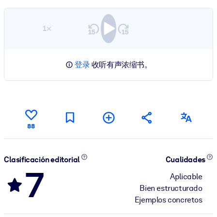
1×
登录
收听有声浓缩书。
88
Clasificación editorial
Cualidades
7
Aplicable
Bien estructurado
Ejemplos concretos