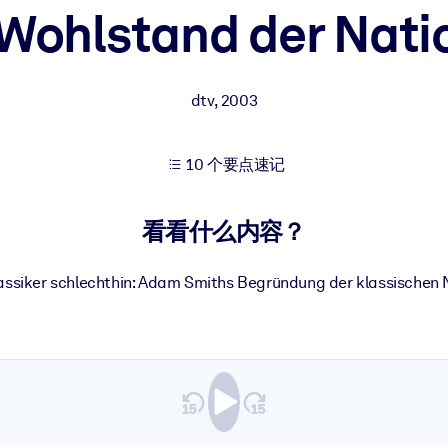
 Wohlstand der Nati
果。
dtv
,
2003
10 个要点速记
出结果。
看看什么内容？
assiker schlechthin: Adam Smiths Begründung der klassischen