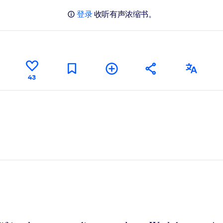
登录
收听有声浓缩书。
43