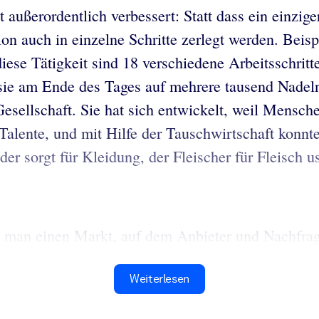
t außerordentlich verbessert: Statt dass ein einzig
tion auch in einzelne Schritte zerlegt werden. Beisp
diese Tätigkeit sind 18 verschiedene Arbeitsschrit
sie am Ende des Tages auf mehrere tausend Nadeln!
 Gesellschaft. Sie hat sich entwickelt, weil Mensc
 Talente, und mit Hilfe der Tauschwirtschaft konn
der sorgt für Kleidung, der Fleischer für Fleisch u
cht man einen Markt, auf dem Anbieter und Nachf
Weiterlesen