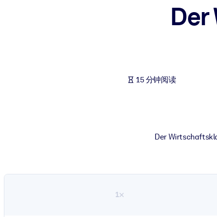
Der
按系统
面向 LMS/LXP
将简短且经过验证的知识引入您的 LMS/LXP，以获得更强的学习效
面向企业图书馆
用值得信赖且即插即用的商业知识丰富您的企业图书馆。
15 分钟阅读
面向人工智能系统
利用可靠、结构化的知识为您的人工智能系统提供动力，以改善输
Der Wirtschaftskl
1×