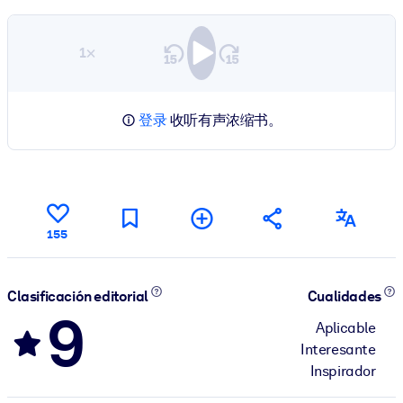
1×
登录
收听有声浓缩书。
155
Clasificación editorial
Cualidades
9
Aplicable
Interesante
Inspirador