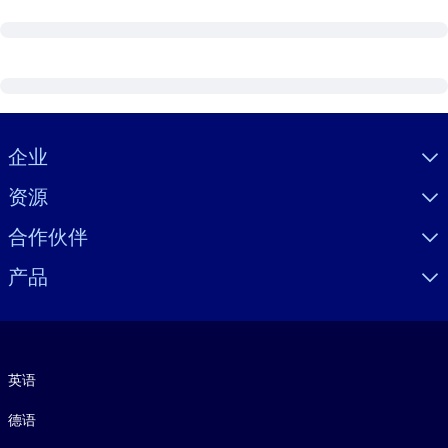
Visually hidden Text
企业
资源
合作伙伴
产品
语言
英语
德语