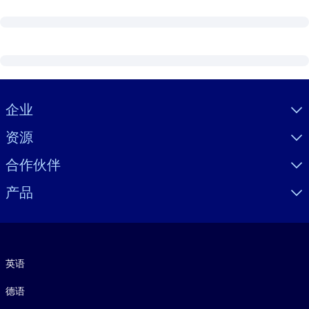
Visually hidden Text
企业
资源
合作伙伴
产品
语言
英语
德语