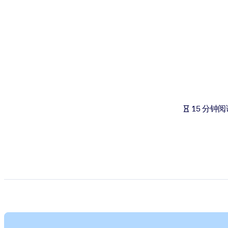
按系统
面向 LMS/LXP
将简短且经过验证的知识引入您的 LMS/LXP，以获得更强的学习效
面向企业图书馆
用值得信赖且即插即用的商业知识丰富您的企业图书馆。
面向人工智能系统
15 分钟阅
利用可靠、结构化的知识为您的人工智能系统提供动力，以改善输