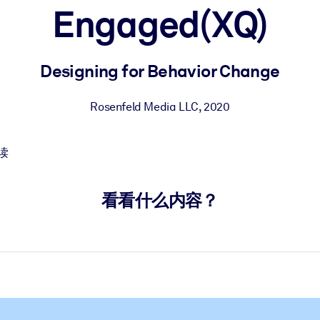
Engaged(XQ)
果。
Designing for Behavior Change
Rosenfeld Media LLC
,
2020
读
出结果。
看看什么内容？