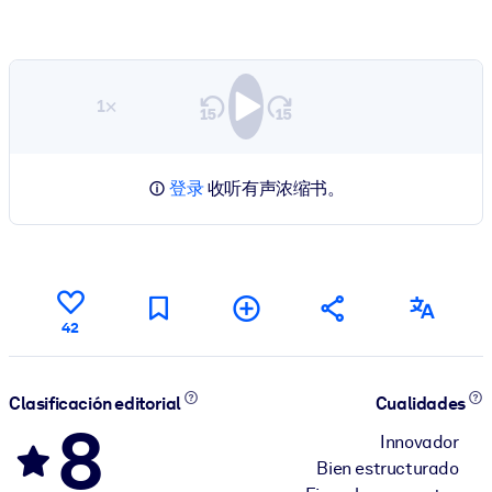
1×
登录
收听有声浓缩书。
42
Clasificación editorial
Cualidades
8
Innovador
Bien estructurado