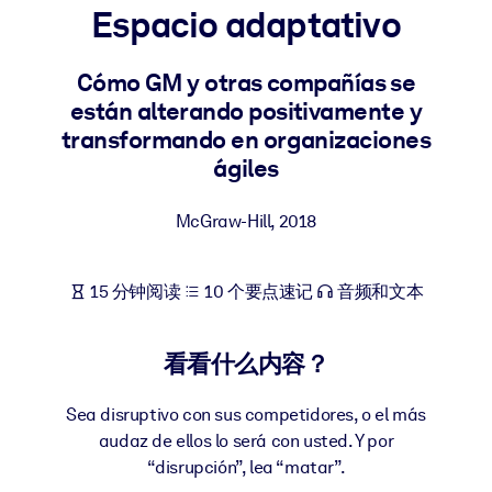
Espacio adaptativo
按系统
面向 LMS/LXP
Cómo GM y otras compañías se
将简短且经过验证的知识引入您的 LMS/LXP，以获得更强的学习效
están alterando positivamente y
果。
transformando en organizaciones
面向企业图书馆
ágiles
用值得信赖且即插即用的商业知识丰富您的企业图书馆。
McGraw-Hill
,
2018
面向人工智能系统
利用可靠、结构化的知识为您的人工智能系统提供动力，以改善输
结果。
15 分钟阅读
10 个要点速记
音频和文本
看看什么内容？
Sea disruptivo con sus competidores, o el más
audaz de ellos lo será con usted. Y por
“disrupción”, lea “matar”.