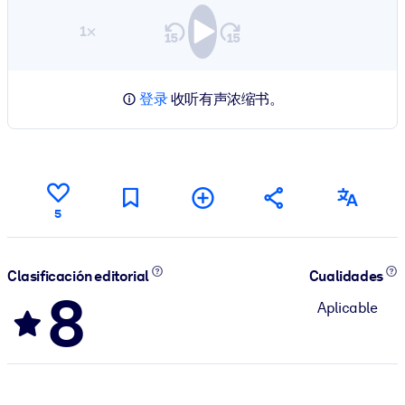
1×
登录
收听有声浓缩书。
5
Clasificación editorial
Cualidades
8
Aplicable