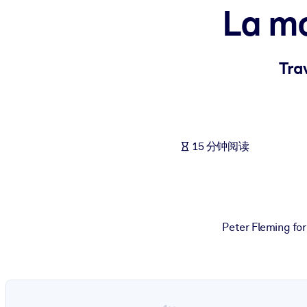
La m
按系统
面向 LMS/LXP
将简短且经过验证的知识引入您的 LMS/LXP，以获得更强的学习效
Tra
面向企业图书馆
用值得信赖且即插即用的商业知识丰富您的企业图书馆。
面向人工智能系统
15 分钟阅读
利用可靠、结构化的知识为您的人工智能系统提供动力，以改善输
Peter Fleming for