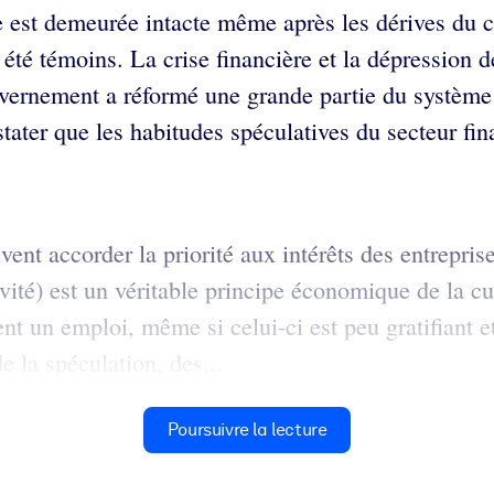
 est demeurée intacte même après les dérives du cap
été témoins. La crise financière et la dépression d
uvernement a réformé une grande partie du système 
tater que les habitudes spéculatives du secteur fi
nt accorder la priorité aux intérêts des entreprise
vité) est un véritable principe économique de la cu
nt un emploi, même si celui-ci est peu gratifiant 
e la spéculation, des...
Poursuivre la lecture