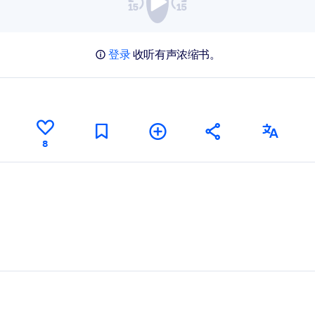
登录
收听有声浓缩书。
8