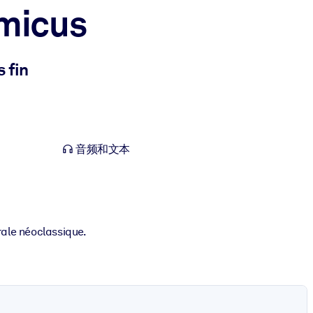
micus
 fin
音频和文本
rale néoclassique.