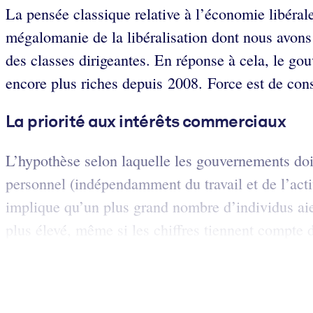
La pensée classique relative à l’économie libérale
mégalomanie de la libéralisation dont nous avons 
des classes dirigeantes. En réponse à cela, le go
encore plus riches depuis 2008. Force est de cons
La priorité aux intérêts commerciaux
L’hypothèse selon laquelle les gouvernements doive
personnel (indépendamment du travail et de l’acti
implique qu’un plus grand nombre d’individus aie
plus élevé, même si les chiffres tiennent compte d