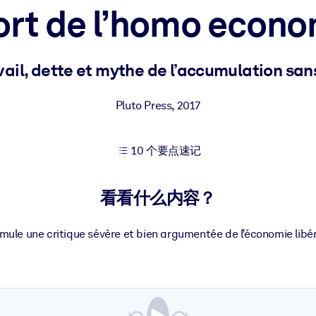
ort de l’homo econo
果。
vail, dette et mythe de l’accumulation sans
Pluto Press
,
2017
10 个要点速记
出结果。
看看什么内容？
mule une critique sévère et bien argumentée de l’économie libé