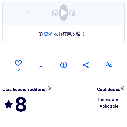
1×
登录
收听有声浓缩书。
12
Clasificación editorial
Cualidades
8
Innovador
Aplicable