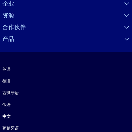
Visually hidden Text
企业
资源
合作伙伴
产品
语言
英语
德语
西班牙语
俄语
中文
葡萄牙语