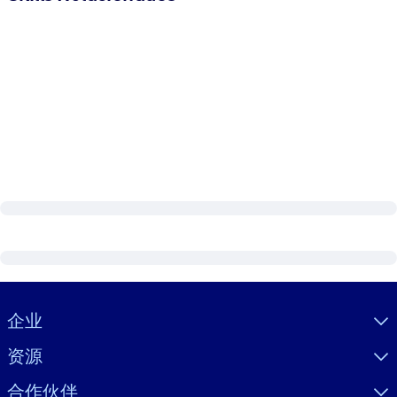
Visually hidden Text
企业
资源
合作伙伴