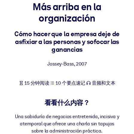
Más arriba en la
按系统
面向 LMS/LXP
organización
将简短且经过验证的知识引入您的 LMS/LXP，以获得更强的学习效
果。
Cómo hacer que la empresa deje de
asfixiar a las personas y sofocar las
面向企业图书馆
ganancias
用值得信赖且即插即用的商业知识丰富您的企业图书馆。
面向人工智能系统
Jossey-Bass
,
2007
利用可靠、结构化的知识为您的人工智能系统提供动力，以改善输
结果。
15 分钟阅读
10 个要点速记
音频和文本
看看什么内容？
Una sabiduría de negocios entretenida, incisiva y
atemporal que ofrece una charla sin tapujos
sobre la administración práctica.