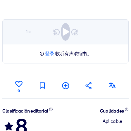
1×
登录
收听有声浓缩书。
9
Clasificación editorial
Cualidades
8
Aplicable