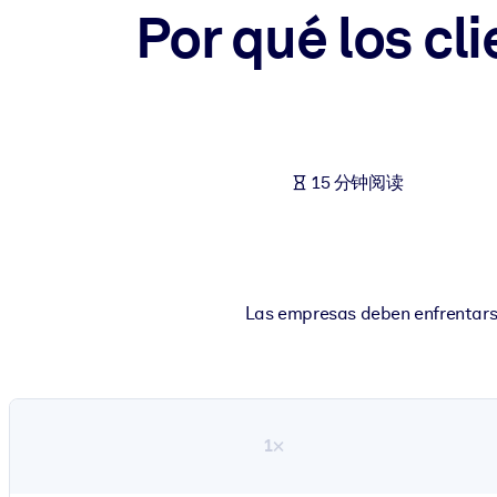
Por qué los cl
按系统
面向 LMS/LXP
将简短且经过验证的知识引入您的 LMS/LXP，以获得更强的学习效
面向企业图书馆
用值得信赖且即插即用的商业知识丰富您的企业图书馆。
15 分钟阅读
面向人工智能系统
利用可靠、结构化的知识为您的人工智能系统提供动力，以改善输
Las empresas deben enfrentars
1×