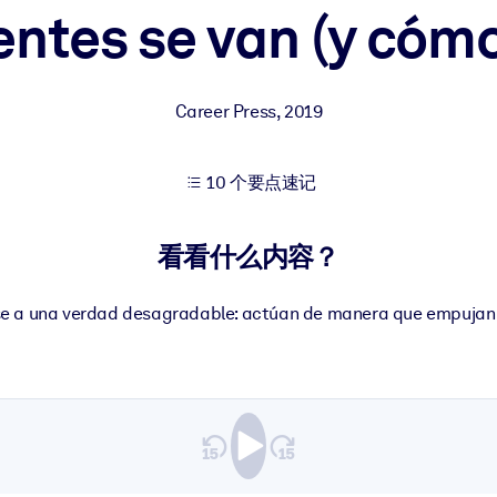
ientes se van (y cóm
果。
Career Press
,
2019
10 个要点速记
出结果。
看看什么内容？
e a una verdad desagradable: actúan de manera que empujan a 