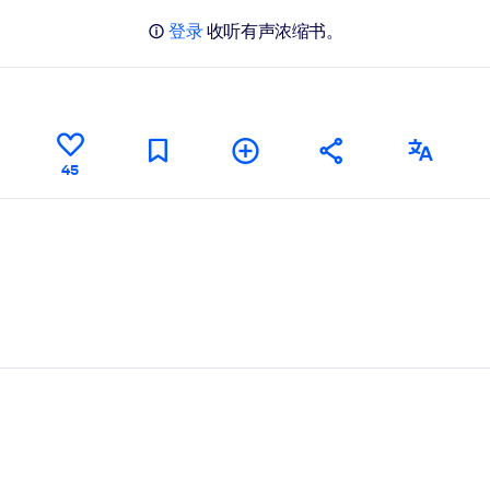
登录
收听有声浓缩书。
45