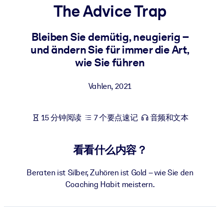
The Advice Trap
按系统
面向 LMS/LXP
Bleiben Sie demütig, neugierig –
将简短且经过验证的知识引入您的 LMS/LXP，以获得更强的学习效
und ändern Sie für immer die Art,
果。
wie Sie führen
面向企业图书馆
用值得信赖且即插即用的商业知识丰富您的企业图书馆。
Vahlen
,
2021
面向人工智能系统
15 分钟阅读
7 个要点速记
音频和文本
利用可靠、结构化的知识为您的人工智能系统提供动力，以改善输
结果。
看看什么内容？
Beraten ist Silber, Zuhören ist Gold – wie Sie den
Coaching Habit meistern.